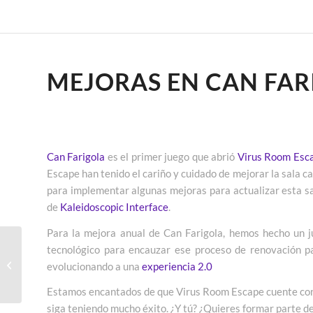
MEJORAS EN CAN FAR
Can Farigola
es el primer juego que abrió
Virus Room Esc
Escape han tenido el cariño y cuidado de mejorar la sala 
para implementar algunas mejoras para actualizar esta sal
de
Kaleidoscopic Interface
.
Para la mejora anual de Can Farigola, hemos hecho un 
tecnológico para encauzar ese proceso de renovación pa
Roomions Escape Room
– Electrónica, juegos y
evolucionando a una
experiencia 2.0
props
Estamos encantados de que Virus Room Escape cuente con
siga teniendo mucho éxito. ¿Y tú? ¿Quieres formar parte 