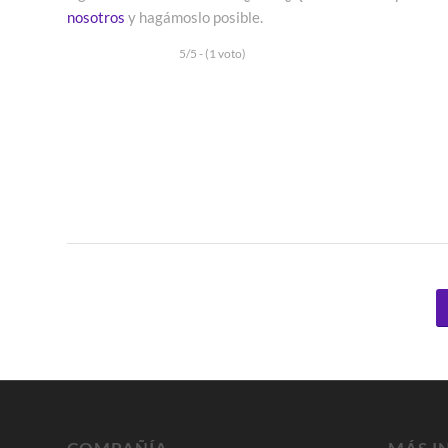
nosotros
y hagámoslo posible.
5/5 - (1 voto)