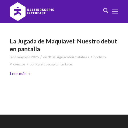
La Jugada de Maquiavel: Nuestro debut
en pantalla
/
8 de mayo de 2025
en
3Cat
,
Aguacate&Calabaza
,
Cocolisto
,
/
Proyectos
por
Kaleidoscopic Interface
Leer más