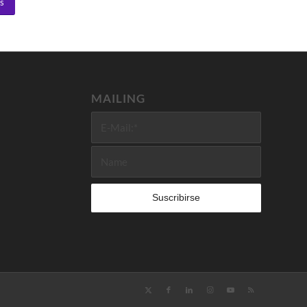
os
MAILING