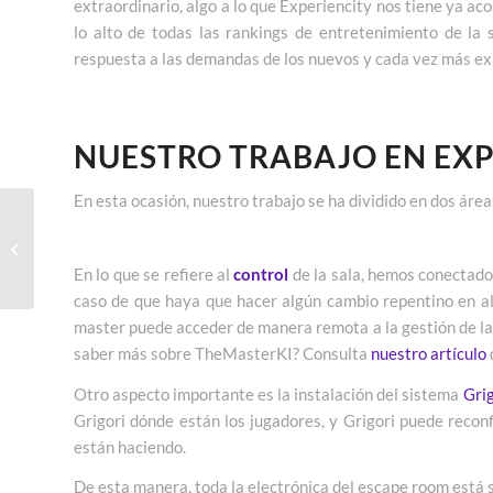
extraordinario, algo a lo que Experiencity nos tiene ya ac
lo alto de todas las rankings de entretenimiento de la 
respuesta a las demandas de los nuevos y cada vez más exi
NUESTRO TRABAJO EN EX
En esta ocasión, nuestro trabajo se ha dividido en dos ár
Magia, luz y color en
Experiencia Roja de
Colors by Experiencity
En lo que se refiere al
control
de la sala, hemos conectado
caso de que haya que hacer algún cambio repentino en alg
master puede acceder de manera remota a la gestión de la 
saber más sobre TheMasterKI? Consulta
nuestro artículo
Otro aspecto importante es la instalación del sistema
Grig
Grigori dónde están los jugadores, y Grigori puede recon
están haciendo.
De esta manera, toda la electrónica del escape room está si