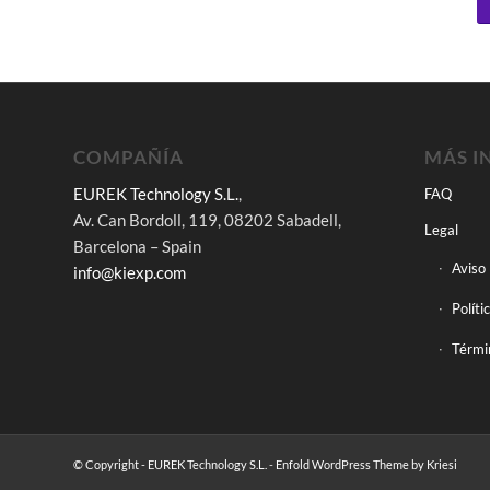
COMPAÑÍA
MÁS I
EUREK Technology S.L.
,
FAQ
Av. Can Bordoll, 119, 08202 Sabadell,
Legal
Barcelona – Spain
Aviso
info@kiexp.com
Políti
Térmi
© Copyright - EUREK Technology S.L.
-
Enfold WordPress Theme by Kriesi