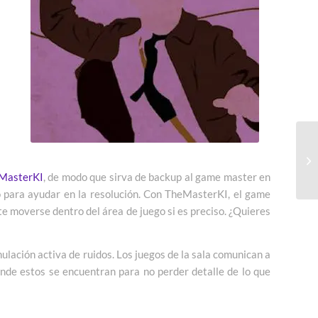
MasterKI
, de modo que sirva de backup al game master en
 o para ayudar en la resolución. Con TheMasterKI, el game
e moverse dentro del área de juego si es preciso. ¿Quieres
lación activa de ruidos. Los juegos de la sala comunican a
onde estos se encuentran para no perder detalle de lo que